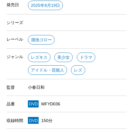
発売日
2025年8月19日
シリーズ
レーベル
溜池ゴロー
ジャンル
レズキス
美少女
ドラマ
アイドル・芸能人
レズ
監督
小春日和
品番
DVD
MFYD036
収録時間
DVD
150分