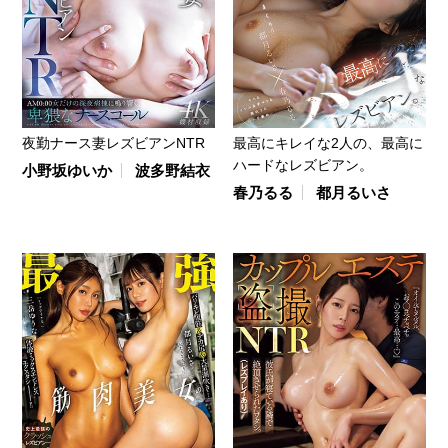
夜勤ナース妻レズビアンNTR
最高にキレイな2人の、最高に
ハードなレズビアン。
小野坂ゆいか
波多野結衣
春乃るる
都月るいさ