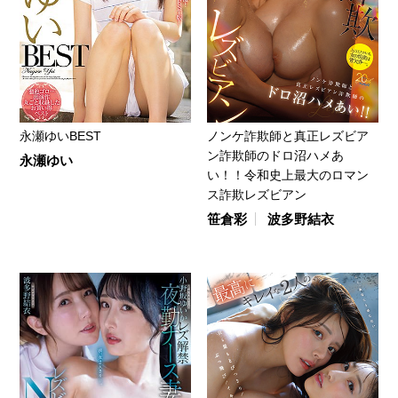
永瀬ゆいBEST
ノンケ詐欺師と真正レズビア
ン詐欺師のドロ沼ハメあ
永瀬ゆい
い！！令和史上最大のロマン
ス詐欺レズビアン
笹倉彩
波多野結衣